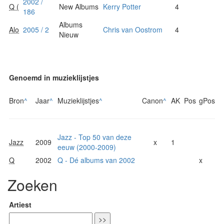
2002 /
Q (
New Albums
Kerry Potter
4
186
Albums
Alo
2005 / 2
Chris van Oostrom
4
Nieuw
Genoemd in muzieklijstjes
Bron
^
Jaar
^
Muzieklijstjes
^
Canon
^
AK
Pos
gPos
Jazz - Top 50 van deze
Jazz
2009
x
1
eeuw (2000-2009)
Q
2002
Q - Dé albums van 2002
x
Zoeken
Artiest