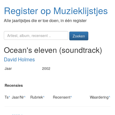
Register op Muzieklijstjes
Alle jaarlijstjes die er toe doen, in één register
Zoeken
Ocean's eleven (soundtrack)
David Holmes
Jaar
2002
Recensies
Ts
^
Jaar/Nr
^
Rubriek
^
Recensent
^
Waardering
^