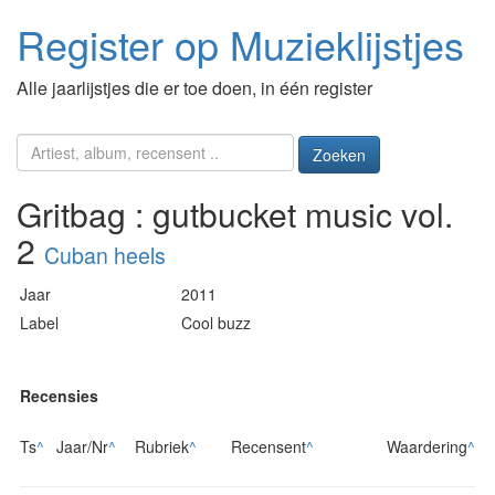
Register op Muzieklijstjes
Alle jaarlijstjes die er toe doen, in één register
Zoeken
Gritbag : gutbucket music vol.
2
Cuban heels
Jaar
2011
Label
Cool buzz
Recensies
Ts
^
Jaar/Nr
^
Rubriek
^
Recensent
^
Waardering
^