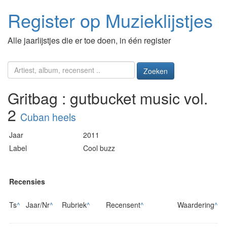
Register op Muzieklijstjes
Alle jaarlijstjes die er toe doen, in één register
Zoeken
Gritbag : gutbucket music vol.
2
Cuban heels
Jaar
2011
Label
Cool buzz
Recensies
Ts
^
Jaar/Nr
^
Rubriek
^
Recensent
^
Waardering
^