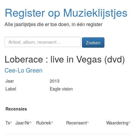
Register op Muzieklijstjes
Alle jaarlijstjes die er toe doen, in één register
Zoeken
Loberace : live in Vegas (dvd)
Cee-Lo Green
Jaar
2013
Label
Eagle vision
Recensies
Ts
^
Jaar/Nr
^
Rubriek
^
Recensent
^
Waardering
^