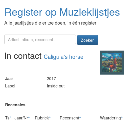
Register op Muzieklijstjes
Alle jaarlijstjes die er toe doen, in één register
Zoeken
In contact
Caligula's horse
Jaar
2017
Label
Inside out
Recensies
Ts
^
Jaar/Nr
^
Rubriek
^
Recensent
^
Waardering
^