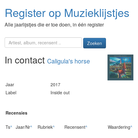
Register op Muzieklijstjes
Alle jaarlijstjes die er toe doen, in één register
Zoeken
In contact
Caligula's horse
Jaar
2017
Label
Inside out
Recensies
Ts
^
Jaar/Nr
^
Rubriek
^
Recensent
^
Waardering
^