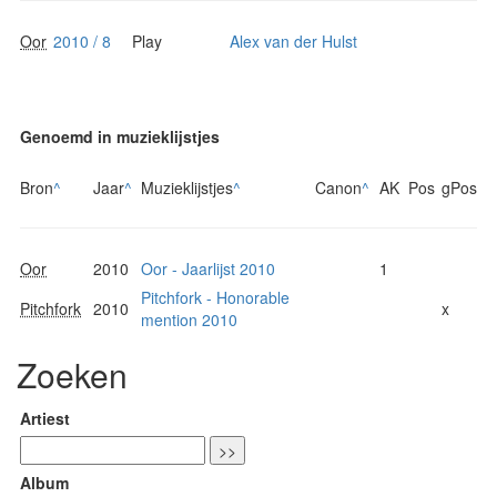
Oor
2010 / 8
Play
Alex van der Hulst
Genoemd in muzieklijstjes
Bron
^
Jaar
^
Muzieklijstjes
^
Canon
^
AK
Pos
gPos
Oor
2010
Oor - Jaarlijst 2010
1
Pitchfork - Honorable
Pitchfork
2010
x
mention 2010
Zoeken
Artiest
Album