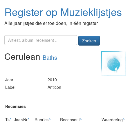
Register op Muzieklijstjes
Alle jaarlijstjes die er toe doen, in één register
Zoeken
Cerulean
Baths
Jaar
2010
Label
Anticon
Recensies
Ts
^
Jaar/Nr
^
Rubriek
^
Recensent
^
Waardering
^