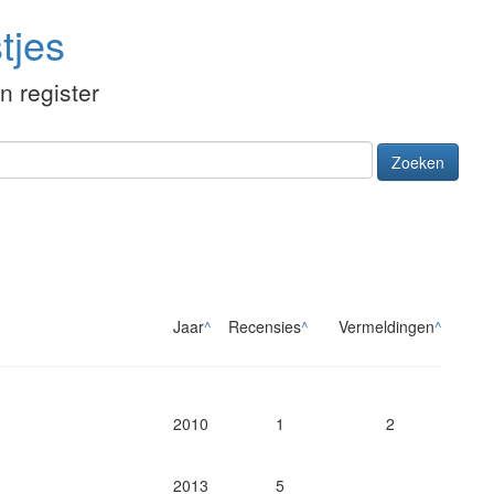
tjes
én register
Zoeken
Jaar
^
Recensies
^
Vermeldingen
^
2010
1
2
2013
5