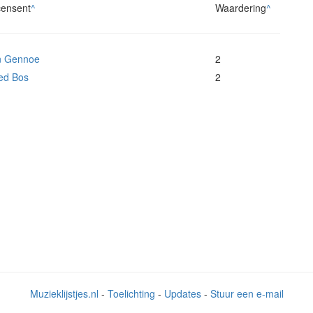
ensent
^
Waardering
^
n Gennoe
2
red Bos
2
Muzieklijstjes.nl
-
Toelichting
-
Updates
-
Stuur een e-mail