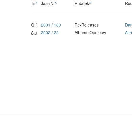
Ts
^
Jaar/Nr
^
Rubriek
^
Rec
Q (
2001 / 180
Re-Releases
Da
Alo
2002 / 22
Albums Opnieuw
Alf