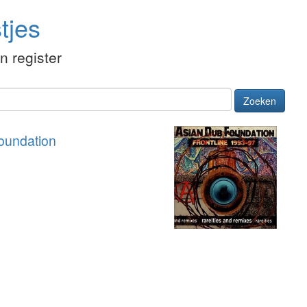
tjes
én register
Zoeken
oundation