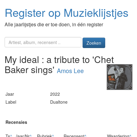
Register op Muzieklijstjes
Alle jaarlijstjes die er toe doen, in één register
Zoeken
My ideal : a tribute to 'Chet
Baker sings'
Amos Lee
Jaar
2022
Label
Dualtone
Recensies
Ts
^
Jaar/Nr
^
Rubriek
^
Recensent
^
Waardering
^