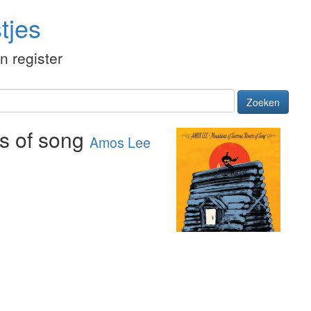
tjes
én register
Zoeken
rs of song
Amos Lee