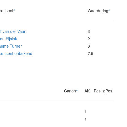
censent
^
Waardering
^
t van der Vaart
3
ien Eijsink
2
aeme Turner
6
censent onbekend
7.5
Canon
^
AK
Pos
gPos
1
1