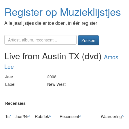
Register op Muzieklijstjes
Alle jaarlijstjes die er toe doen, in één register
Zoeken
Live from Austin TX (dvd)
Amos
Lee
Jaar
2008
Label
New West
Recensies
Ts
^
Jaar/Nr
^
Rubriek
^
Recensent
^
Waardering
^