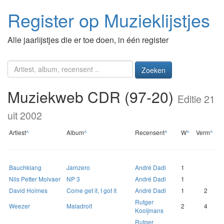
Register op Muzieklijstjes
Alle jaarlijstjes die er toe doen, in één register
Zoeken
Muziekweb CDR (97-20)
Editie 21
uit 2002
Artiest
^
Album
^
Recensent
^
W
^
Verm
^
Bauchklang
Jamzero
André Dadi
1
Nils Petter Molvaer
NP 3
André Dadi
1
David Holmes
Come get it, I got it
André Dadi
1
2
Rutger
Weezer
Maladroit
2
4
Kooijmans
Rutger