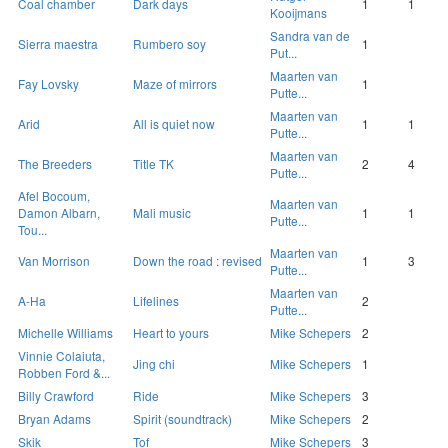
Coal chamber
Dark days
1
1
Kooijmans
Sandra van de
Sierra maestra
Rumbero soy
1
Put...
Maarten van
Fay Lovsky
Maze of mirrors
1
Putte...
Maarten van
Arid
All is quiet now
1
1
Putte...
Maarten van
The Breeders
Title TK
2
4
Putte...
Afel Bocoum,
Maarten van
Damon Albarn,
Mali music
1
1
Putte...
Tou...
Maarten van
Van Morrison
Down the road : revised
1
3
Putte...
Maarten van
A-Ha
Lifelines
2
Putte...
Michelle Williams
Heart to yours
Mike Schepers
2
Vinnie Colaiuta,
Jing chi
Mike Schepers
1
Robben Ford &...
Billy Crawford
Ride
Mike Schepers
3
Bryan Adams
Spirit (soundtrack)
Mike Schepers
2
Skik
Tof
Mike Schepers
3