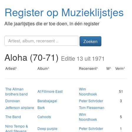
Register op Muzieklijstjes
Alle jaarlijstjes die er toe doen, in één register
Zoeken
Aloha (70-71)
Editie 13 uit 1971
Artiest
^
Album
^
Recensent
^
W
^
Verm
^
The Allman
Wim
At Fillmore East
51
brothers band
Noordhoek
Donovan
Barabajagal
Peter Schröder
3
Jefferson airplane
Bark
Tom Flesseman
Wim
The Band
Cahoots
5
Noordhoek
Nino Tempo &
Deep purple
Peter Schröder
1
April Stevens