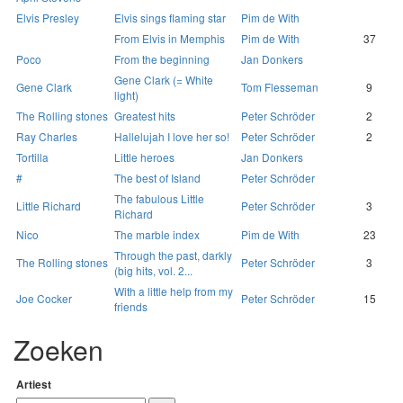
Elvis Presley
Elvis sings flaming star
Pim de With
From Elvis in Memphis
Pim de With
37
Poco
From the beginning
Jan Donkers
Gene Clark (= White
Gene Clark
Tom Flesseman
9
light)
The Rolling stones
Greatest hits
Peter Schröder
2
Ray Charles
Hallelujah I love her so!
Peter Schröder
2
Tortilla
Little heroes
Jan Donkers
#
The best of Island
Peter Schröder
The fabulous Little
Little Richard
Peter Schröder
3
Richard
Nico
The marble index
Pim de With
23
Through the past, darkly
The Rolling stones
Peter Schröder
3
(big hits, vol. 2...
With a little help from my
Joe Cocker
Peter Schröder
15
friends
Zoeken
Artiest