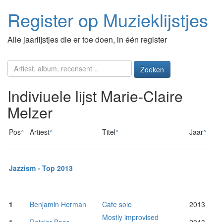
Register op Muzieklijstjes
Alle jaarlijstjes die er toe doen, in één register
Zoeken
Indiviuele lijst Marie-Claire
Melzer
Pos
^
Artiest
^
Titel
^
Jaar
^
Jazzism - Top 2013
1
Benjamin Herman
Cafe solo
2013
Mostly improvised