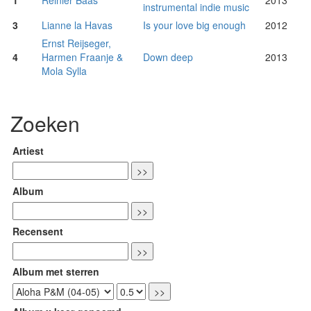
1
Reinier Baas
2013
instrumental indie music
3
Lianne la Havas
Is your love big enough
2012
Ernst Reijseger,
4
Harmen Fraanje &
Down deep
2013
Mola Sylla
Zoeken
Artiest
Album
Recensent
Album met sterren