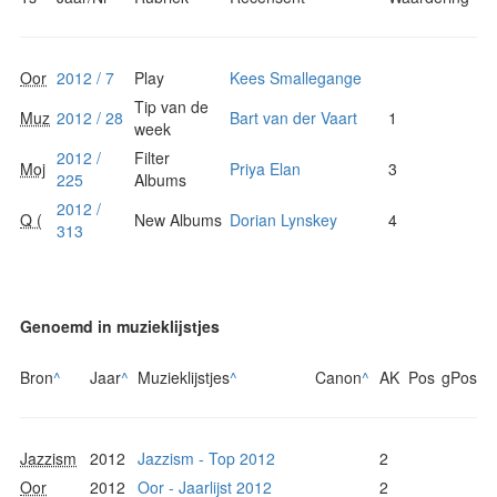
Oor
2012 / 7
Play
Kees Smallegange
Tip van de
Muz
2012 / 28
Bart van der Vaart
1
week
2012 /
Filter
Moj
Priya Elan
3
225
Albums
2012 /
Q (
New Albums
Dorian Lynskey
4
313
Genoemd in muzieklijstjes
Bron
^
Jaar
^
Muzieklijstjes
^
Canon
^
AK
Pos
gPos
Jazzism
2012
Jazzism - Top 2012
2
Oor
2012
Oor - Jaarlijst 2012
2