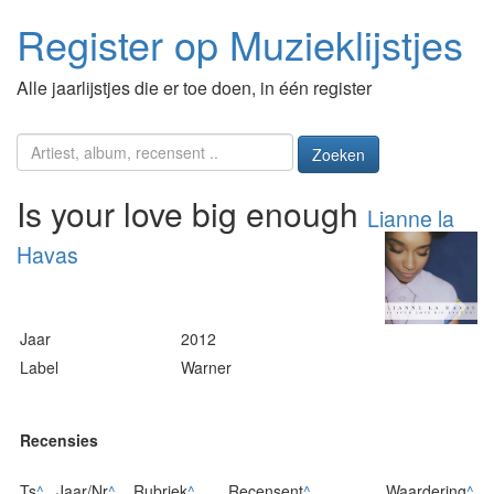
Register op Muzieklijstjes
Alle jaarlijstjes die er toe doen, in één register
Zoeken
Is your love big enough
Lianne la
Havas
Jaar
2012
Label
Warner
Recensies
Ts
^
Jaar/Nr
^
Rubriek
^
Recensent
^
Waardering
^