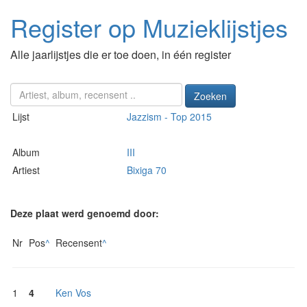
Register op Muzieklijstjes
Alle jaarlijstjes die er toe doen, in één register
Zoeken
Lijst
Jazzism - Top 2015
Album
III
Artiest
Bixiga 70
Deze plaat werd genoemd door:
Nr
Pos
^
Recensent
^
1
4
Ken Vos