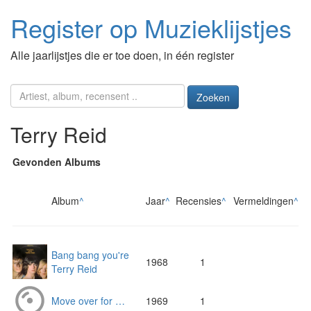
Register op Muzieklijstjes
Alle jaarlijstjes die er toe doen, in één register
Zoeken
Terry Reid
Gevonden Albums
Album
^
Jaar
^
Recensies
^
Vermeldingen
^
Bang bang you're
1968
1
Terry Reid
Move over for …
1969
1