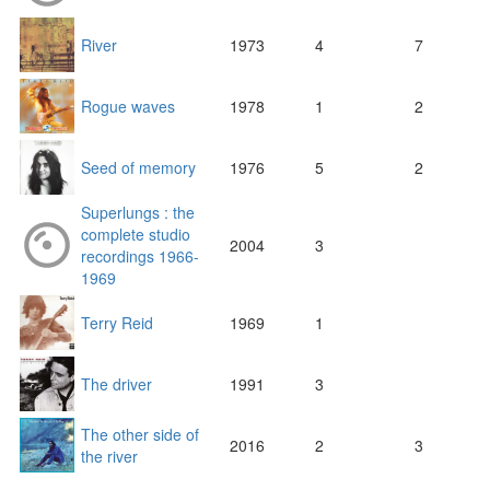
River
1973
4
7
Rogue waves
1978
1
2
Seed of memory
1976
5
2
Superlungs : the
complete studio
2004
3
recordings 1966-
1969
Terry Reid
1969
1
The driver
1991
3
The other side of
2016
2
3
the river