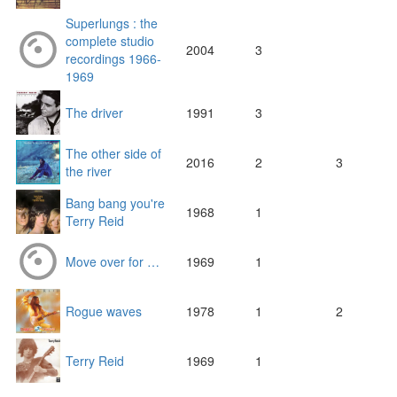
Superlungs : the
complete studio
2004
3
recordings 1966-
1969
The driver
1991
3
The other side of
2016
2
3
the river
Bang bang you're
1968
1
Terry Reid
Move over for …
1969
1
Rogue waves
1978
1
2
Terry Reid
1969
1