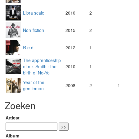
Libra scale
2010
2
Non-fiction
2015
2
R.e.d.
2012
1
The apprenticeship
of mr. Smith : the
2010
1
birth of Ne-Yo
Year of the
2008
2
1
gentleman
Zoeken
Artiest
Album