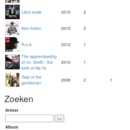
Libra scale
2010
2
Non-fiction
2015
2
R.e.d.
2012
1
The apprenticeship
of mr. Smith : the
2010
1
birth of Ne-Yo
Year of the
2008
2
1
gentleman
Zoeken
Artiest
Album