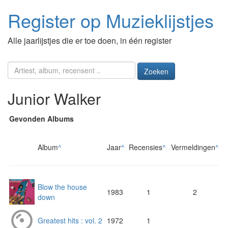
Register op Muzieklijstjes
Alle jaarlijstjes die er toe doen, in één register
Zoeken
Junior Walker
Gevonden Albums
Album
^
Jaar
^
Recensies
^
Vermeldingen
^
Blow the house
1983
1
2
down
Greatest hits : vol. 2
1972
1