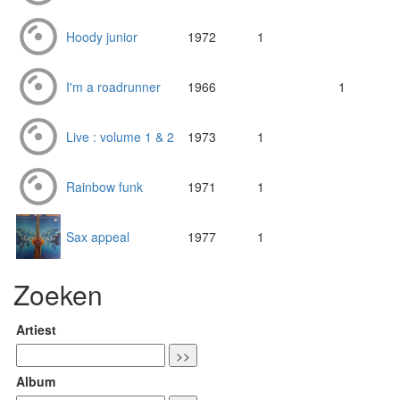
Hoody junior
1972
1
I'm a roadrunner
1966
1
Live : volume 1 & 2
1973
1
Rainbow funk
1971
1
Sax appeal
1977
1
Zoeken
Artiest
Album