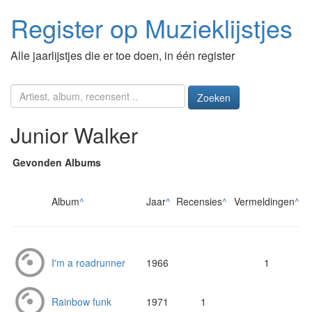
Register op Muzieklijstjes
Alle jaarlijstjes die er toe doen, in één register
Zoeken
Junior Walker
Gevonden Albums
Album
^
Jaar
^
Recensies
^
Vermeldingen
^
I'm a roadrunner
1966
1
Rainbow funk
1971
1