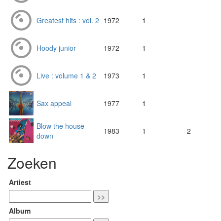
Greatest hits : vol. 2
1972
1
Hoody junior
1972
1
Live : volume 1 & 2
1973
1
Sax appeal
1977
1
Blow the house
1983
1
2
down
Zoeken
Artiest
Album