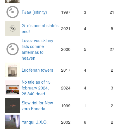
F#a# (infinity)
1997
3
21
G_d's pee at state's
2021
4
5
end!
Levez vos skinny
fists comme
2000
5
27
antennas to
heaven!
Luciferian towers
2017
4
2
No title as of 13
february 2024,
2024
4
3
28,340 dead
Slow riot for New
1999
1
2
zero Kanada
Yanqui U.X.O.
2002
6
2