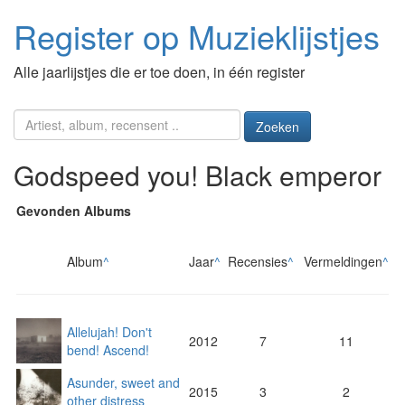
Register op Muzieklijstjes
Alle jaarlijstjes die er toe doen, in één register
Zoeken
Godspeed you! Black emperor
Gevonden Albums
Album
^
Jaar
^
Recensies
^
Vermeldingen
^
Allelujah! Don't
2012
7
11
bend! Ascend!
Asunder, sweet and
2015
3
2
other distress