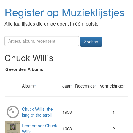
Register op Muzieklijstjes
Alle jaarlijstjes die er toe doen, in één register
Zoeken
Chuck Willis
Gevonden Albums
Album
^
Jaar
^
Recensies
^
Vermeldingen
^
Chuck Willis, the
1958
1
king of the stroll
I remember Chuck
1963
2
Willis