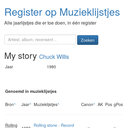
Register op Muzieklijstjes
Alle jaarlijstjes die er toe doen, in één register
Zoeken
My story
Chuck Willis
Jaar
1980
Genoemd in muzieklijstjes
Bron
^
Jaar
^
Muzieklijstjes
^
Canon
^
AK
Pos
gPos
Rolling
Rolling stone - Record