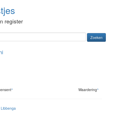
tjes
én register
Zoeken
hi
ensent
^
Waardering
^
 Libbenga