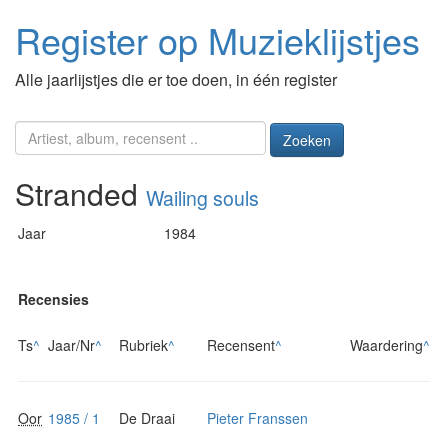
Register op Muzieklijstjes
Alle jaarlijstjes die er toe doen, in één register
Zoeken
Stranded
Wailing souls
Jaar
1984
Recensies
Ts
^
Jaar/Nr
^
Rubriek
^
Recensent
^
Waardering
^
Oor
1985 / 1
De Draai
Pieter Franssen