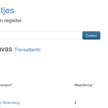
tjes
én register
Zoeken
wavas
Transatlantic
censent
^
Waardering
^
n Bollenberg
4