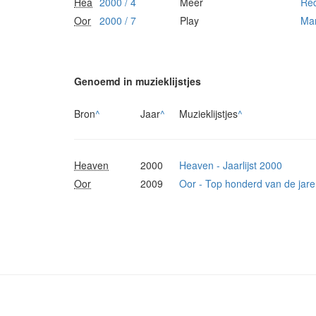
Hea
2000 / 4
Meer
Red
Oor
2000 / 7
Play
Mar
Genoemd in muzieklijstjes
Bron
^
Jaar
^
Muzieklijstjes
^
Heaven
2000
Heaven - Jaarlijst 2000
Oor
2009
Oor - Top honderd van de jare