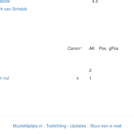
actie
4.5
k van Schaick
Canon
^
AK
Pos
gPos
2
n nul
x
1
Muzieklijstjes.nl
-
Toelichting
-
Updates
-
Stuur een e-mail