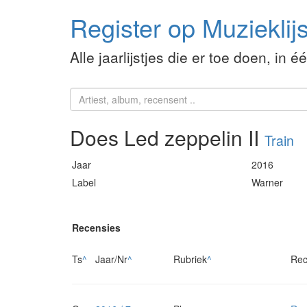
Register op Muzieklijs
Alle jaarlijstjes die er toe doen, in é
Does Led zeppelin II
Train
Jaar
2016
Label
Warner
Recensies
Ts
^
Jaar/Nr
^
Rubriek
^
Rec