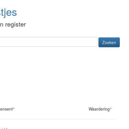
tjes
én register
Zoeken
ensent
^
Waardering
^