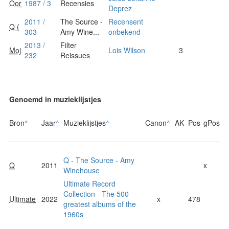
Oor
1987 / 3
Recensies
Deprez
2011 /
The Source -
Recensent
Q (
303
Amy Wine...
onbekend
2013 /
Filter
Moj
Lois Wilson
3
232
Reissues
Genoemd in muzieklijstjes
Bron
^
Jaar
^
Muzieklijstjes
^
Canon
^
AK
Pos
gPos
Q - The Source - Amy
Q
2011
x
Winehouse
Ultimate Record
Collection - The 500
Ultimate
2022
x
478
greatest albums of the
1960s