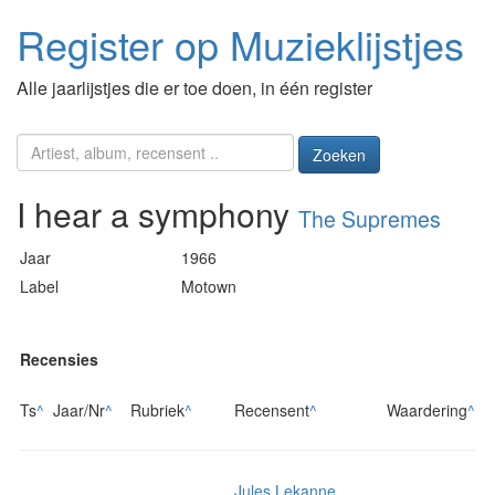
Register op Muzieklijstjes
Alle jaarlijstjes die er toe doen, in één register
Zoeken
I hear a symphony
The Supremes
Jaar
1966
Label
Motown
Recensies
Ts
^
Jaar/Nr
^
Rubriek
^
Recensent
^
Waardering
^
Jules Lekanne