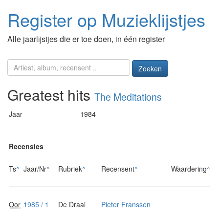
Register op Muzieklijstjes
Alle jaarlijstjes die er toe doen, in één register
Zoeken
Greatest hits
The Meditations
Jaar
1984
Recensies
Ts
^
Jaar/Nr
^
Rubriek
^
Recensent
^
Waardering
^
Oor
1985 / 1
De Draai
Pieter Franssen