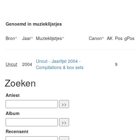
Genoemd in muzieklijstjes
Bron
^
Jaar
^
Muzieklijstjes
^
Canon
^
AK
Pos
gPos
Uncut - Jaarlijst 2004 -
Uncut
2004
9
Compilations & box sets
Zoeken
Artiest
Album
Recensent