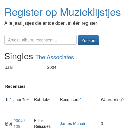
Register op Muzieklijstjes
Alle jaarlijstjes die er toe doen, in één register
Zoeken
Singles
The Associates
Jaar
2004
Recensies
Ts
^
Jaar/Nr
^
Rubriek
^
Recensent
^
Waardering
^
2004 /
Filter
Moj
James Mcnair
3
129
Reissues