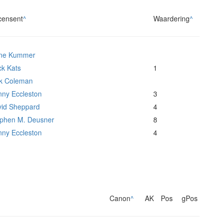
censent
^
Waardering
^
ne Kummer
k Kats
1
k Coleman
ny Eccleston
3
id Sheppard
4
phen M. Deusner
8
ny Eccleston
4
Canon
^
AK
Pos
gPos