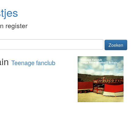
tjes
én register
Zoeken
ain
Teenage fanclub