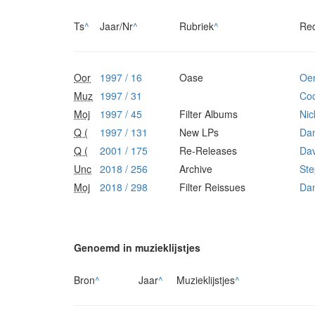
Ts
^
Jaar/Nr
^
Rubriek
^
Re
Oor
1997 / 16
Oase
Oe
Muz
1997 / 31
Coc
Moj
1997 / 45
Filter Albums
Nic
Q (
1997 / 131
New LPs
Dan
Q (
2001 / 175
Re-Releases
Dav
Unc
2018 / 256
Archive
Ste
Moj
2018 / 298
Filter Reissues
Dan
Genoemd in muzieklijstjes
Bron
^
Jaar
^
Muzieklijstjes
^