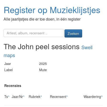
Register op Muzieklijstjes
Alle jaarlijstjes die er toe doen, in één register
Zoeken
The John peel sessions
Swell
maps
Jaar
2025
Label
Mute
Recensies
Ts
^
Jaar/Nr
^
Rubriek
^
Recensent
^
Waardering
^