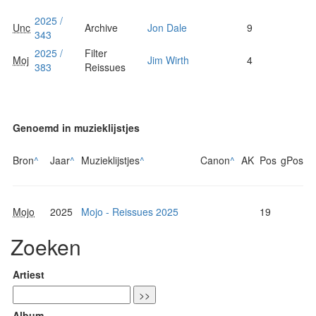
2025 /
Unc
Archive
Jon Dale
9
343
2025 /
Filter
Moj
Jim Wirth
4
383
Reissues
Genoemd in muzieklijstjes
Bron
^
Jaar
^
Muzieklijstjes
^
Canon
^
AK
Pos
gPos
Mojo
2025
Mojo - Reissues 2025
19
Zoeken
Artiest
Album