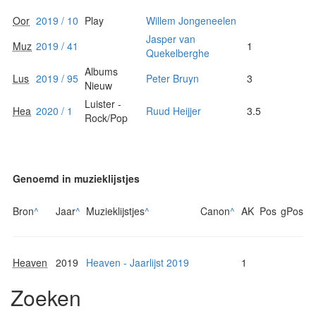
Oor
2019 / 10
Play
Willem Jongeneelen
Jasper van
Muz
2019 / 41
1
Quekelberghe
Albums
Lus
2019 / 95
Peter Bruyn
3
Nieuw
Luister -
Hea
2020 / 1
Ruud Heijjer
3.5
Rock/Pop
Genoemd in muzieklijstjes
Bron
^
Jaar
^
Muzieklijstjes
^
Canon
^
AK
Pos
gPos
Heaven
2019
Heaven - Jaarlijst 2019
1
Zoeken