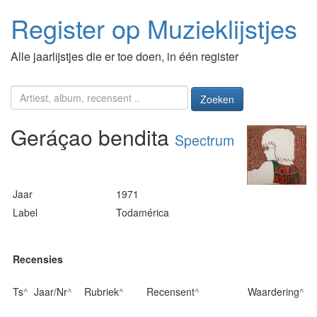
Register op Muzieklijstjes
Alle jaarlijstjes die er toe doen, in één register
Zoeken
Geráçao bendita
Spectrum
Jaar
1971
Label
Todamérica
Recensies
Ts
^
Jaar/Nr
^
Rubriek
^
Recensent
^
Waardering
^