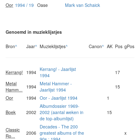
Oor
1994 / 19
Oase
Mark van Schaick
Genoemd in muzieklijstjes
Bron
^
Jaar
^
Muzieklijstjes
^
Canon
^
AK
Pos
gPos
Kerrang! - Jaarlijst
Kerrang!
1994
17
1994
Metal
Metal Hammer -
1994
15
Hamm...
Jaarlijst 1994
Oor
1994
Oor - Jaarlijst 1994
1
Albumdossier 1969-
Boek
2002
2002 (aantal weken in
15
de top-albumlijst)
Decades - The 200
Classic
2006
greatest albums of the
x
Ro...
90s : 1994