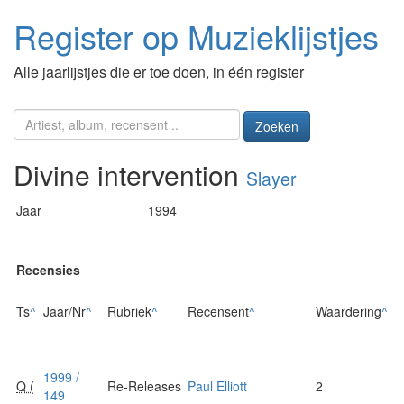
Register op Muzieklijstjes
Alle jaarlijstjes die er toe doen, in één register
Zoeken
Divine intervention
Slayer
Jaar
1994
Recensies
Ts
^
Jaar/Nr
^
Rubriek
^
Recensent
^
Waardering
^
1999 /
Q (
Re-Releases
Paul Elliott
2
149