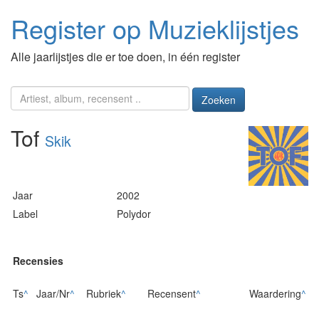
Register op Muzieklijstjes
Alle jaarlijstjes die er toe doen, in één register
Zoeken
Tof
Skik
Jaar
2002
Label
Polydor
Recensies
Ts
^
Jaar/Nr
^
Rubriek
^
Recensent
^
Waardering
^