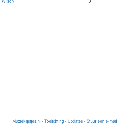
s Wilson
3
Muzieklijstjes.nl
-
Toelichting
-
Updates
-
Stuur een e-mail