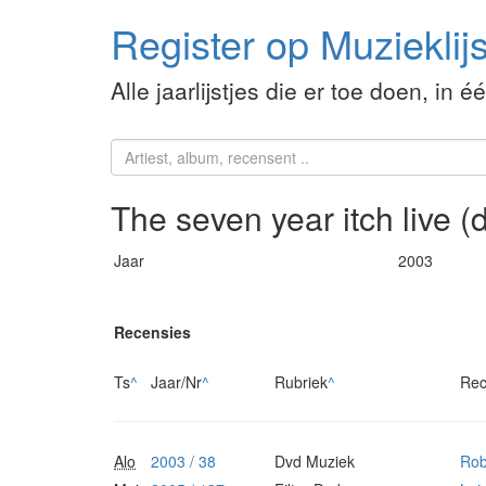
Register op Muzieklijs
Alle jaarlijstjes die er toe doen, in é
The seven year itch live (
Jaar
2003
Recensies
Ts
^
Jaar/Nr
^
Rubriek
^
Rec
Alo
2003 / 38
Dvd Muziek
Rob