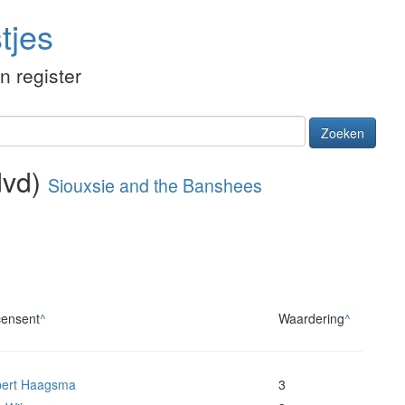
tjes
én register
Zoeken
dvd)
Siouxsie and the Banshees
ensent
^
Waardering
^
ert Haagsma
3