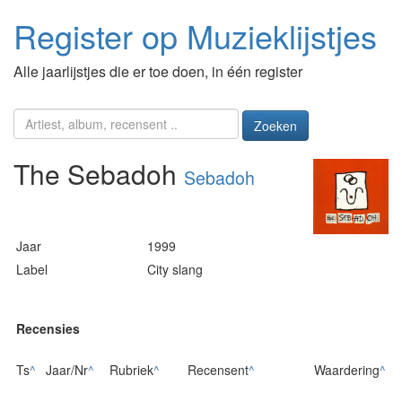
Register op Muzieklijstjes
Alle jaarlijstjes die er toe doen, in één register
Zoeken
The Sebadoh
Sebadoh
Jaar
1999
Label
City slang
Recensies
Ts
^
Jaar/Nr
^
Rubriek
^
Recensent
^
Waardering
^