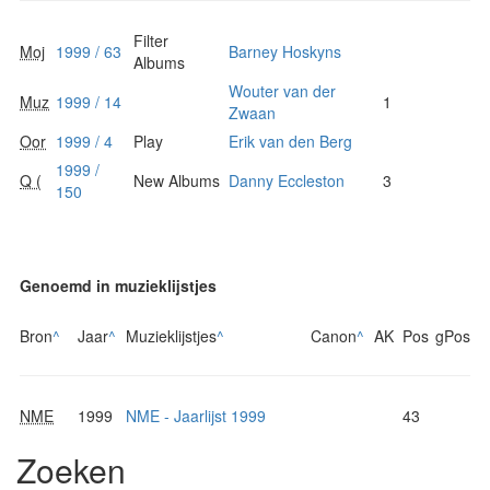
Filter
Moj
1999 / 63
Barney Hoskyns
Albums
Wouter van der
Muz
1999 / 14
1
Zwaan
Oor
1999 / 4
Play
Erik van den Berg
1999 /
Q (
New Albums
Danny Eccleston
3
150
Genoemd in muzieklijstjes
Bron
^
Jaar
^
Muzieklijstjes
^
Canon
^
AK
Pos
gPos
NME
1999
NME - Jaarlijst 1999
43
Zoeken