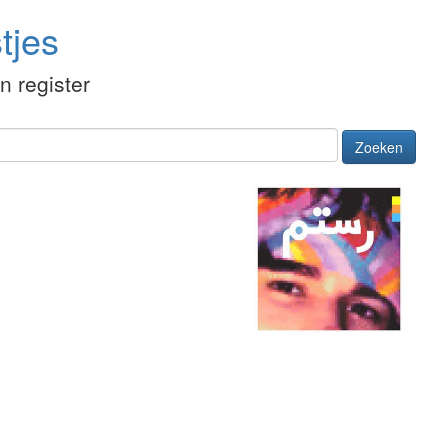
tjes
én register
Zoeken