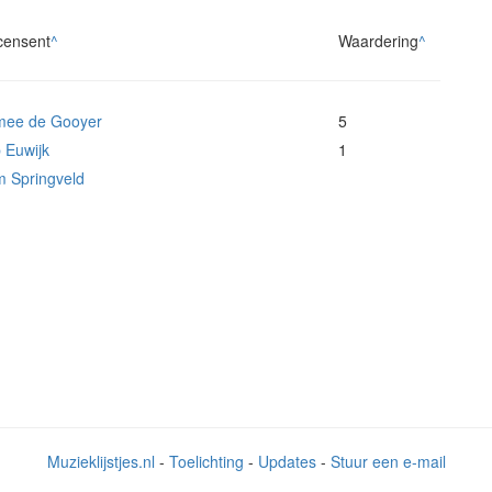
censent
^
Waardering
^
mee de Gooyer
5
 Euwijk
1
 Springveld
Muzieklijstjes.nl
-
Toelichting
-
Updates
-
Stuur een e-mail