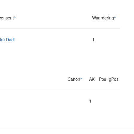
censent
^
Waardering
^
ré Dadi
1
Canon
^
AK
Pos
gPos
1