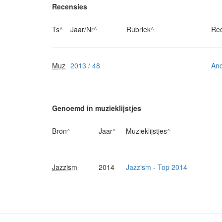
Recensies
Ts
^
Jaar/Nr
^
Rubriek
^
Re
Muz
2013 / 48
And
Genoemd in muzieklijstjes
Bron
^
Jaar
^
Muzieklijstjes
^
Jazzism
2014
Jazzism - Top 2014