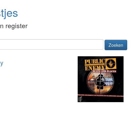
tjes
én register
Zoeken
my