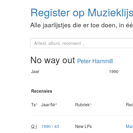
Register op Muzieklijs
Alle jaarlijstjes die er toe doen, in é
No way out
Peter Hammill
Jaar
1990
Recensies
Ts
^
Jaar/Nr
^
Rubriek
^
Rec
Q (
1990 / 43
New LPs
Mar