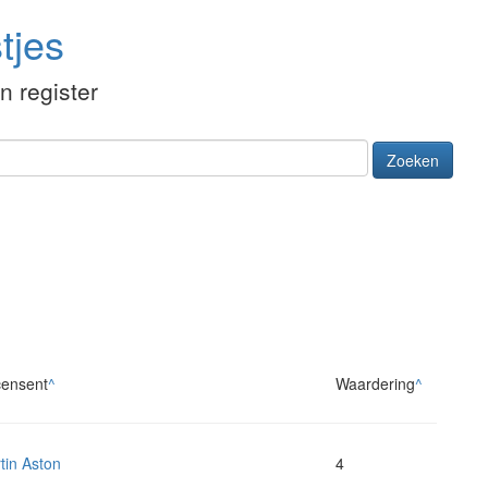
tjes
én register
Zoeken
ensent
^
Waardering
^
tin Aston
4