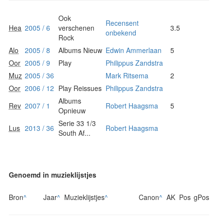
Ook
Recensent
Hea
2005 / 6
verschenen
3.5
onbekend
Rock
Alo
2005 / 8
Albums Nieuw
Edwin Ammerlaan
5
Oor
2005 / 9
Play
Philippus Zandstra
Muz
2005 / 36
Mark Ritsema
2
Oor
2006 / 12
Play Reissues
Philippus Zandstra
Albums
Rev
2007 / 1
Robert Haagsma
5
Opnieuw
Serie 33 1/3
Lus
2013 / 36
Robert Haagsma
South Af...
Genoemd in muzieklijstjes
Bron
^
Jaar
^
Muzieklijstjes
^
Canon
^
AK
Pos
gPos