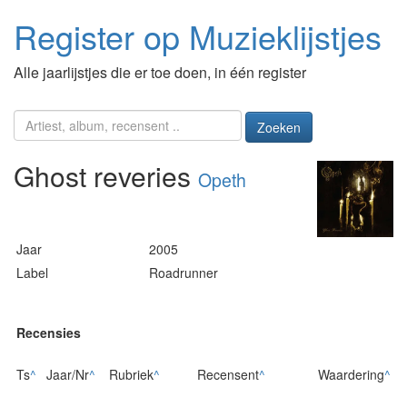
Register op Muzieklijstjes
Alle jaarlijstjes die er toe doen, in één register
Zoeken
Ghost reveries
Opeth
Jaar
2005
Label
Roadrunner
Recensies
Ts
^
Jaar/Nr
^
Rubriek
^
Recensent
^
Waardering
^