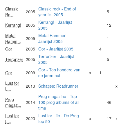
Classic
Classic rock - End of
2005
5
Ro...
year list 2005
Kerrang! - Jaarlijst
Kerrang!
2005
12
2005
Metal
Metal Hammer -
2005
1
Hamm...
Jaarlijst 2005
Oor
2005
Oor - Jaarlijst 2005
4
Terrorizer - Jaarlijst
Terrorizer
2005
5
2005
Oor - Top honderd van
Oor
2009
x
1
de jaren nul
Lust for
2013
Schatjes: Roadrunner
x
L...
Prog magazine - Top
Prog
2014
100 prog albums of all
46
magaz...
time
Lust for
Lust for Life - De Prog
2023
x
17
x
L...
top 50