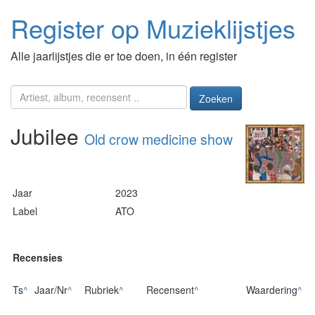
Register op Muzieklijstjes
Alle jaarlijstjes die er toe doen, in één register
Zoeken
Jubilee
Old crow medicine show
Jaar
2023
Label
ATO
Recensies
Ts
^
Jaar/Nr
^
Rubriek
^
Recensent
^
Waardering
^