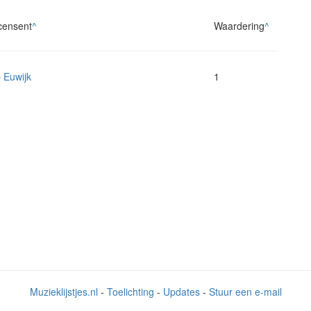
censent
^
Waardering
^
 Euwijk
1
Muzieklijstjes.nl
-
Toelichting
-
Updates
-
Stuur een e-mail