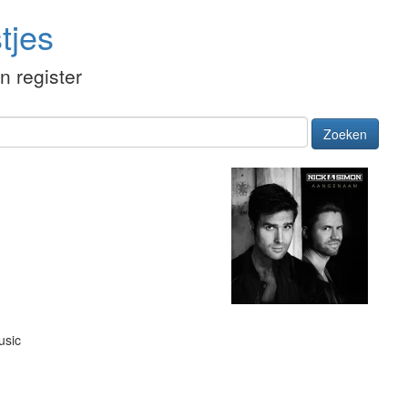
tjes
én register
Zoeken
usic