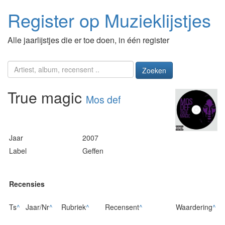
Register op Muzieklijstjes
Alle jaarlijstjes die er toe doen, in één register
Zoeken
True magic
Mos def
Jaar
2007
Label
Geffen
Recensies
Ts
^
Jaar/Nr
^
Rubriek
^
Recensent
^
Waardering
^