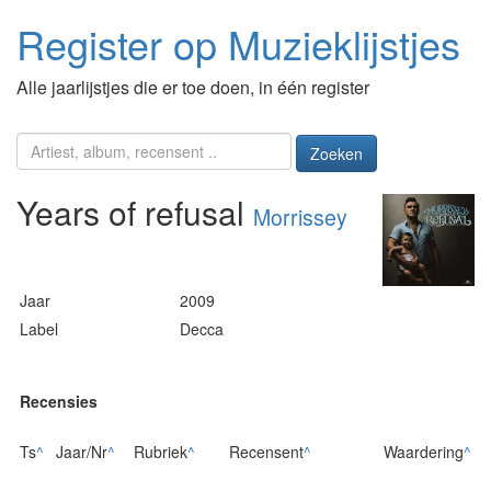
Register op Muzieklijstjes
Alle jaarlijstjes die er toe doen, in één register
Zoeken
Years of refusal
Morrissey
Jaar
2009
Label
Decca
Recensies
Ts
^
Jaar/Nr
^
Rubriek
^
Recensent
^
Waardering
^