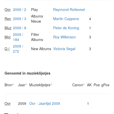
Oor
2009 / 2
Play
Raymond Rotteveel
Albums
Rev
2009 / 3
Martin Cuppens
4
Nieuw
Muz
2009 / 8
Peter de Koning
1
2009 /
Filter
Moj
Roy Wilkinson
3
184
Albums
2009 /
Q (
New Albums
Victoria Segal
3
272
Genoemd in muzieklijstjes
Bron
^
Jaar
^
Muzieklijstjes
^
Canon
^
AK
Pos
gPos
Oor
2009
Oor - Jaarlijst 2009
1